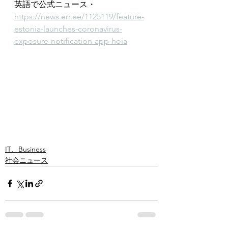
英語で公式ニュース・
https://news.err.ee/1125119/feature-
estonia-launches-coronavirus-
exposure-notification-app-hoia
IT、Business
社会ニュース