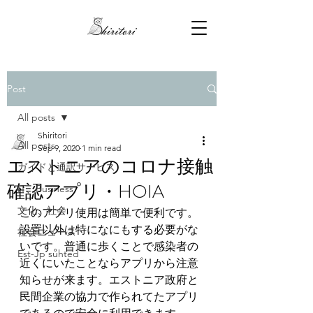
Post
All posts
Shiritori
All posts
Sep 9, 2020
1 min read
エストニアのコロナ接触
ガイドと通訳サービス
確認アプリ・HOIA
IT、Business
文化、社会
このアプリ使用は簡単で便利です。
設置以外は特になにもする必要がな
社会ニュース
いです。普通に歩くことで感染者の
Est-Jp suhted
近くにいたことならアプリから注意
知らせが来ます。エストニア政府と
民間企業の協力で作られてたアプリ