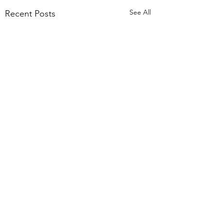
See All
Recent Posts
電子政府ランキングで
日本は14位に後退、ト
ップ3はデンマーク・韓
Comments
"国連の経済社会局
国・エストニア