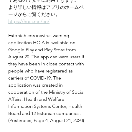
であるので安全に利用できます。
より詳しい情報はアプリのホームペ
ージからご覧ください。
https://hoia.me/en/
Estonia’s coronavirus warning 
application HOIA is available on 
Google Play and Play Store from 
August 20. The app can warn users if 
they have been in close contact with 
people who have registered as 
carriers of COVID-19. The 
application was created in 
cooperation of the Ministry of Social 
Affairs, Health and Welfare 
Information Systems Center, Health 
Board and 12 Estonian companies. 
(Postimees, Page 4, August 21, 2020)