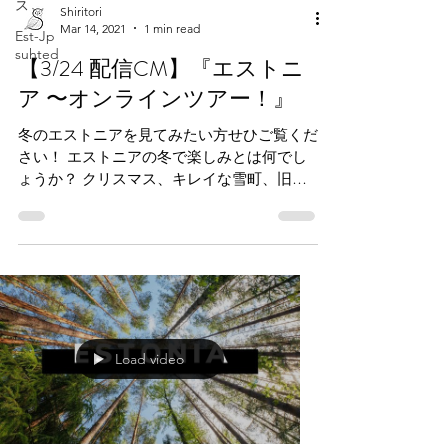
ス
Shiritori
Mar 14, 2021
1 min read
Est-Jp
suhted
【3/24 配信CM】『エストニ
ア 〜オンラインツアー！』
冬のエストニアを見てみたい方せひご覧くだ
さい！ エストニアの冬で楽しみとは何でし
ょうか？ クリスマス、キレイな雪町、旧市
街、冬の湿原、冬の滝とは？それにスーパー
マーケットはどんな感じでしょうか？ チケ
ット購入と詳しい情報ははこちらから---
>>>...
Load video