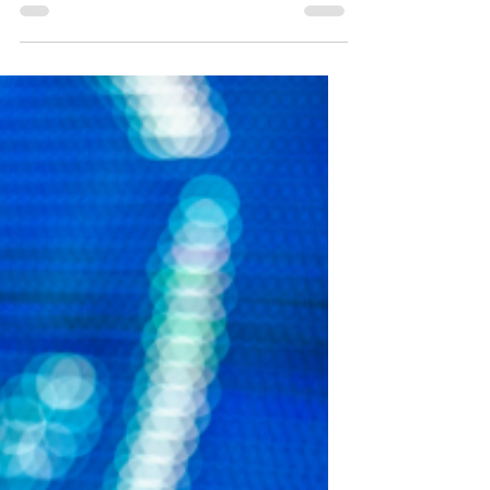
teenuste võimalused Jaapanis
"21. August 2020 - 14:36 Välisministeerium
tutvustas täna ettevõtetele ja
võtmepartneritele uut Eesti äridiplomaatia
strateegiat Jaapanis...