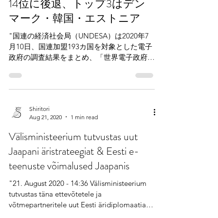
アの医療システムが正常に機能したことを示
すものだろう。" >記事リンク...
Shiritori
Aug 25, 2020
1 min read
電子政府ランキングで日本は
14位に後退、トップ3はデン
マーク・韓国・エストニア
"国連の経済社会局（UNDESA）は2020年7
月10日、国連加盟193カ国を対象とした電子
政府の調査結果をまとめ、「世界電子政府ラ
ンキング」として発表した。ランキングの公
表は2年ごとで、日本は前回18年の10位から
4つ順位を下げて14位に後退。2012年の18位
以来の低い...
Shiritori
Aug 21, 2020
1 min read
Välisministeerium tutvustas uut
Jaapani äristrateegiat & Eesti e-